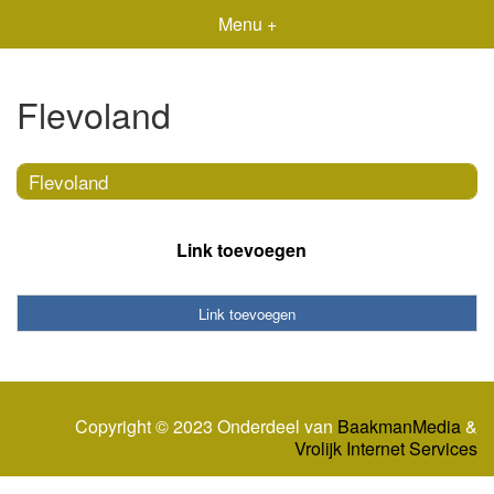
Menu +
Flevoland
Flevoland
Link toevoegen
Link toevoegen
Copyright © 2023 Onderdeel van
BaakmanMedia
&
Vrolijk Internet Services